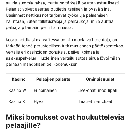
suuria summia rahaa, mutta on tärkeää pelata vastuullisesti.
Pelaajat voivat asettaa budjetin itselleen ja pysyä siinä.
Useimmat nettikasinot tarjoavat työkaluja pelaamisen
hallintaan, kuten talletusrajoja ja pelitaukoja, mikä auttaa
pelaajia pitämään pelin hallinnassa.
Koska nettikasinoa valitessa on niin monia vaihtoehtoja, on
tärkeää tehdä perusteellinen tutkimus ennen päätöksentekoa.
Vertaile eri kasinoiden bonuksia, pelivalikoimaa ja
asiakaspalvelua. Huolellinen vertailu auttaa sinua löytämään
parhaan mahdollisen pelikokemuksen.
Kasino
Pelaajien palaute
Ominaisuudet
Kasino W
Erinomainen
Live-chat, mobiilipeli
Kasino X
Hyvä
Ilmaiset kierrokset
Miksi bonukset ovat houkuttelevia
pelaajille?