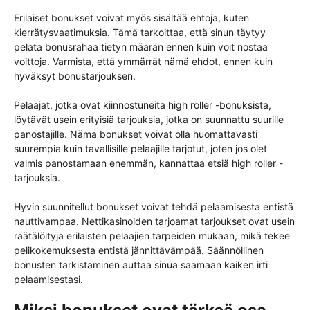
Erilaiset bonukset voivat myös sisältää ehtoja, kuten
kierrätysvaatimuksia. Tämä tarkoittaa, että sinun täytyy
pelata bonusrahaa tietyn määrän ennen kuin voit nostaa
voittoja. Varmista, että ymmärrät nämä ehdot, ennen kuin
hyväksyt bonustarjouksen.
Pelaajat, jotka ovat kiinnostuneita high roller -bonuksista,
löytävät usein erityisiä tarjouksia, jotka on suunnattu suurille
panostajille. Nämä bonukset voivat olla huomattavasti
suurempia kuin tavallisille pelaajille tarjotut, joten jos olet
valmis panostamaan enemmän, kannattaa etsiä high roller -
tarjouksia.
Hyvin suunnitellut bonukset voivat tehdä pelaamisesta entistä
nauttivampaa. Nettikasinoiden tarjoamat tarjoukset ovat usein
räätälöityjä erilaisten pelaajien tarpeiden mukaan, mikä tekee
pelikokemuksesta entistä jännittävämpää. Säännöllinen
bonusten tarkistaminen auttaa sinua saamaan kaiken irti
pelaamisestasi.