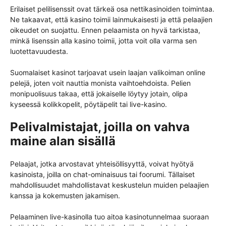
Erilaiset pelilisenssit ovat tärkeä osa nettikasinoiden toimintaa.
Ne takaavat, että kasino toimii lainmukaisesti ja että pelaajien
oikeudet on suojattu. Ennen pelaamista on hyvä tarkistaa,
minkä lisenssin alla kasino toimii, jotta voit olla varma sen
luotettavuudesta.
Suomalaiset kasinot tarjoavat usein laajan valikoiman online
pelejä, joten voit nauttia monista vaihtoehdoista. Pelien
monipuolisuus takaa, että jokaiselle löytyy jotain, olipa
kyseessä kolikkopelit, pöytäpelit tai live-kasino.
Pelivalmistajat, joilla on vahva
maine alan sisällä
Pelaajat, jotka arvostavat yhteisöllisyyttä, voivat hyötyä
kasinoista, joilla on chat-ominaisuus tai foorumi. Tällaiset
mahdollisuudet mahdollistavat keskustelun muiden pelaajien
kanssa ja kokemusten jakamisen.
Pelaaminen live-kasinolla tuo aitoa kasinotunnelmaa suoraan