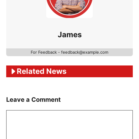
James
For Feedback - feedback@example.com
Related News
Leave a Comment
Comment