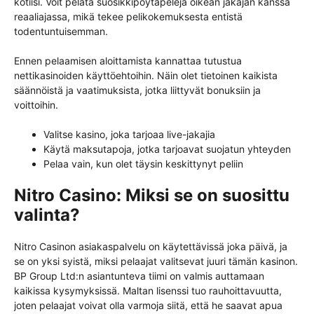
kotiisi. Voit pelata suosikkipöytäpelejä oikean jakajan kanssa
reaaliajassa, mikä tekee pelikokemuksesta entistä
todentuntuisemman.
Ennen pelaamisen aloittamista kannattaa tutustua
nettikasinoiden käyttöehtoihin. Näin olet tietoinen kaikista
säännöistä ja vaatimuksista, jotka liittyvät bonuksiin ja
voittoihin.
Valitse kasino, joka tarjoaa live-jakajia
Käytä maksutapoja, jotka tarjoavat suojatun yhteyden
Pelaa vain, kun olet täysin keskittynyt peliin
Nitro Casino: Miksi se on suosittu
valinta?
Nitro Casinon asiakaspalvelu on käytettävissä joka päivä, ja
se on yksi syistä, miksi pelaajat valitsevat juuri tämän kasinon.
BP Group Ltd:n asiantunteva tiimi on valmis auttamaan
kaikissa kysymyksissä. Maltan lisenssi tuo rauhoittavuutta,
joten pelaajat voivat olla varmoja siitä, että he saavat apua