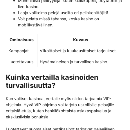
Monenlaisia pelityylejä, kuten kolikkopelit, pöytäpelit ja
live-kasino.
Laaja valikoima pelejä useilta eri pelinkehittäjiltä.
Voit pelata missä tahansa, koska kasino on
mobiiliystävällinen.
Ominaisuus
Kuvaus
Kampanjat
Viikoittaiset ja kuukausittaiset tarjoukset.
Luotettavuus
Hyvämaineinen ja turvallinen kasino.
Kuinka vertailla kasinoiden
turvallisuutta?
Kun valitset kasinoa, vertaile myös niiden tarjoamia VIP-
ohjelmia. Hyvä VIP-ohjelma voi tarjota uskollisille pelaajille
erityisiä etuja, kuten henkilökohtaista asiakaspalvelua ja
eksklusiivisia bonuksia.
Luotettavat suomalaiset nettikasinot tarjoavat pelaajilleen