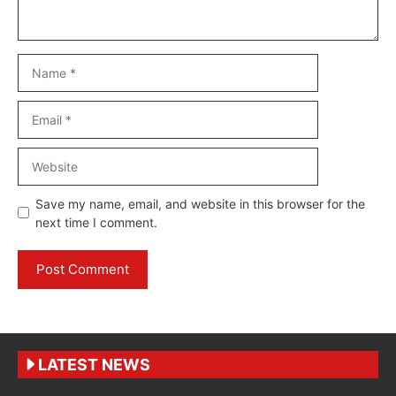
Name
Email
Website
Save my name, email, and website in this browser for the
next time I comment.
LATEST NEWS