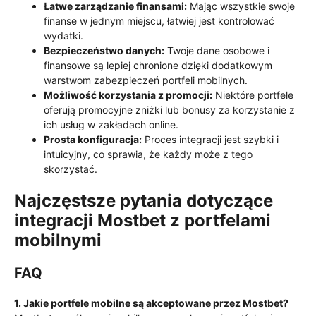
Łatwe zarządzanie finansami:
Mając wszystkie swoje
finanse w jednym miejscu, łatwiej jest kontrolować
wydatki.
Bezpieczeństwo danych:
Twoje dane osobowe i
finansowe są lepiej chronione dzięki dodatkowym
warstwom zabezpieczeń portfeli mobilnych.
Możliwość korzystania z promocji:
Niektóre portfele
oferują promocyjne zniżki lub bonusy za korzystanie z
ich usług w zakładach online.
Prosta konfiguracja:
Proces integracji jest szybki i
intuicyjny, co sprawia, że każdy może z tego
skorzystać.
Najczęstsze pytania dotyczące
integracji Mostbet z portfelami
mobilnymi
FAQ
1. Jakie portfele mobilne są akceptowane przez Mostbet?