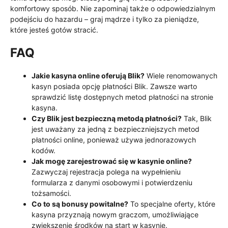
komfortowy sposób. Nie zapominaj także o odpowiedzialnym
podejściu do hazardu – graj mądrze i tylko za pieniądze,
które jesteś gotów stracić.
FAQ
Jakie kasyna online oferują Blik?
Wiele renomowanych
kasyn posiada opcję płatności Blik. Zawsze warto
sprawdzić listę dostępnych metod płatności na stronie
kasyna.
Czy Blik jest bezpieczną metodą płatności?
Tak, Blik
jest uważany za jedną z bezpieczniejszych metod
płatności online, ponieważ używa jednorazowych
kodów.
Jak mogę zarejestrować się w kasynie online?
Zazwyczaj rejestracja polega na wypełnieniu
formularza z danymi osobowymi i potwierdzeniu
tożsamości.
Co to są bonusy powitalne?
To specjalne oferty, które
kasyna przyznają nowym graczom, umożliwiające
zwiększenie środków na start w kasynie.