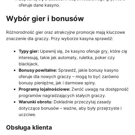
oferuje dane kasyno.
Wybór gier i bonusów
Różnorodność gier oraz atrakcyjne promocje mają kluczowe
znaczenie dla graczy. Przy wyborze kasyna sprawdź:
Typy gier:
Upewnij się, że kasyno oferuje gry, które cię
interesują, takie jak automaty, ruletka, poker czy
blackjack.
Bonusy powitalne:
Sprawdź, jakie bonusy kasyno
oferuje dla nowych graczy – mogą to być zarówno
bonusy pieniężne, jak i darmowe spiny.
Programy lojalnościowe:
Zwróć uwagę na dostępność
programów nagradzających stałych graczy.
Warunki obrotu:
Dokładnie przeczytaj zasady
dotyczące bonusów – ważne, aby były przejrzyste i
uczciwe.
Obsługa klienta