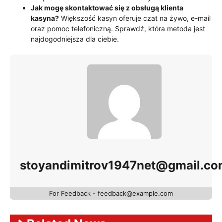
Jak mogę skontaktować się z obsługą klienta
kasyna?
Większość kasyn oferuje czat na żywo, e-mail
oraz pomoc telefoniczną. Sprawdź, która metoda jest
najdogodniejsza dla ciebie.
stoyandimitrov1947net@gmail.c
For Feedback - feedback@example.com