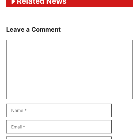
Related News
Leave a Comment
Comment
Name
Email