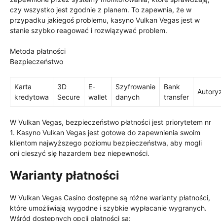
czy wszystko jest zgodnie z planem. To zapewnia, że w
przypadku jakiegoś problemu, kasyno Vulkan Vegas jest w
stanie szybko reagować i rozwiązywać problem.
Metoda płatności
Bezpieczeństwo
Karta
3D
E-
Szyfrowanie
Bank
Autory
kredytowa
Secure
wallet
danych
transfer
W Vulkan Vegas, bezpieczeństwo płatności jest priorytetem nr
1. Kasyno Vulkan Vegas jest gotowe do zapewnienia swoim
klientom najwyższego poziomu bezpieczeństwa, aby mogli
oni cieszyć się hazardem bez niepewności.
Warianty płatności
W Vulkan Vegas Casino dostępne są różne warianty płatności,
które umożliwiają wygodne i szybkie wypłacanie wygranych.
Wśród dostępnych opcji płatności są: