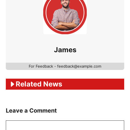
James
For Feedback - feedback@example.com
Related News
Leave a Comment
Comment