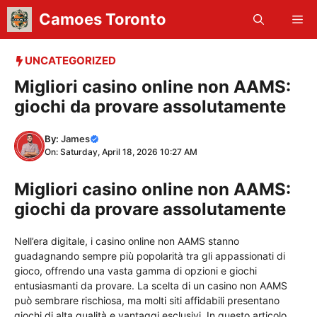
Skip
Camoes Toronto
Me
to
content
UNCATEGORIZED
Migliori casino online non AAMS:
giochi da provare assolutamente
By:
James
On: Saturday, April 18, 2026 10:27 AM
Migliori casino online non AAMS:
giochi da provare assolutamente
Nell’era digitale, i casino online non AAMS stanno
guadagnando sempre più popolarità tra gli appassionati di
gioco, offrendo una vasta gamma di opzioni e giochi
entusiasmanti da provare. La scelta di un casino non AAMS
può sembrare rischiosa, ma molti siti affidabili presentano
giochi di alta qualità e vantaggi esclusivi. In questo articolo,