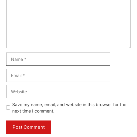
Name
Email
Website
Save my name, email, and website in this browser for the
next time I comment.