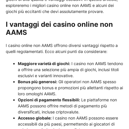
esploreremo i migliori casino online non AAMS e alcuni dei
giochi più eccitanti che devi assolutamente provare.
I vantaggi dei casino online non
AAMS
I casino online non AAMS offrono diversi vantaggi rispetto a
quelli regolamentati. Ecco alcuni punti da considerare:
Maggiore varietà di giochi:
I casino non AAMS tendono
a offrire una selezione più ampia di giochi, inclusi titoli
esclusivi e varianti innovative.
Bonus più generosi:
Gli operatori non AAMS spesso
propongono bonus e promozioni più allettanti rispetto ai
loro omologhi AAMS.
Opzioni di pagamento flessibili:
Le piattaforme non
AAMS possono offrire metodi di pagamento più
diversificati, incluse criptovalute.
Accesso globale:
I casino non AAMS possono essere
accessibili da più paesi, permettendo ai giocatori di