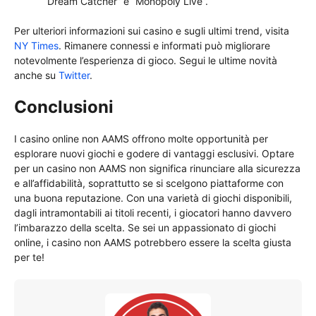
“Dream Catcher” e “Monopoly Live”.
Per ulteriori informazioni sui casino e sugli ultimi trend, visita
NY Times
. Rimanere connessi e informati può migliorare
notevolmente l’esperienza di gioco. Segui le ultime novità
anche su
Twitter
.
Conclusioni
I casino online non AAMS offrono molte opportunità per
esplorare nuovi giochi e godere di vantaggi esclusivi. Optare
per un casino non AAMS non significa rinunciare alla sicurezza
e all’affidabilità, soprattutto se si scelgono piattaforme con
una buona reputazione. Con una varietà di giochi disponibili,
dagli intramontabili ai titoli recenti, i giocatori hanno davvero
l’imbarazzo della scelta. Se sei un appassionato di giochi
online, i casino non AAMS potrebbero essere la scelta giusta
per te!