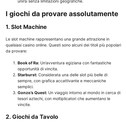
unirsi senza limitazioni geografiche.
I giochi da provare assolutamente
1. Slot Machine
Le slot machine rappresentano una grande attrazione in
qualsiasi casino online. Questi sono alcuni dei titoli più popolari
da provare:
Book of Ra:
Un’avventura egiziana con fantastiche
opportunità di vincita.
Starburst:
Considerata una delle slot più belle di
sempre, con grafica accattivante e meccaniche
semplici.
Gonzo’s Quest:
Un viaggio intorno al mondo in cerca di
tesori aztechi, con moltiplicatori che aumentano le
vincite.
2. Giochi da Tavolo