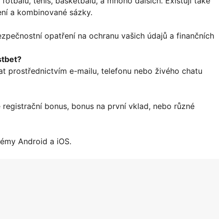
otbalu, tenis, basketbalu, a mnoho dalších. Existují také
zení a kombinované sázky.
ezpečnostní opatření na ochranu vašich údajů a finančních
stbet?
 prostřednictvím e-mailu, telefonu nebo živého chatu
 registrační bonus, bonus na první vklad, nebo různé
témy Android a iOS.