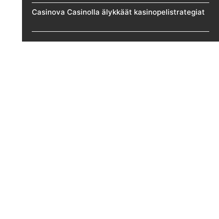
Casinova Casinolla älykkäät kasinopelistrategiat