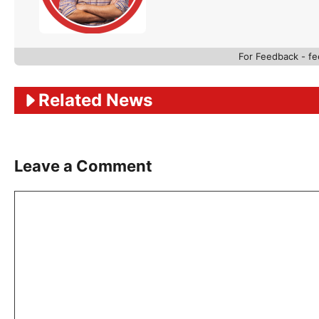
For Feedback - 
Related News
Leave a Comment
Comment