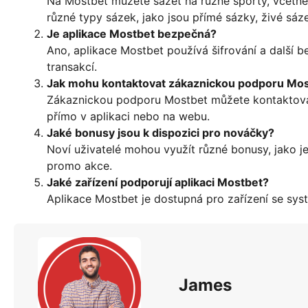
Na Mostbet můžete sázet na různé sporty, včetně f
různé typy sázek, jako jsou přímé sázky, živé sá
Je aplikace Mostbet bezpečná?
Ano, aplikace Mostbet používá šifrování a další b
transakcí.
Jak mohu kontaktovat zákaznickou podporu Mo
Zákaznickou podporu Mostbet můžete kontaktovat
přímo v aplikaci nebo na webu.
Jaké bonusy jsou k dispozici pro nováčky?
Noví uživatelé mohou využít různé bonusy, jako je
promo akce.
Jaké zařízení podporují aplikaci Mostbet?
Aplikace Mostbet je dostupná pro zařízení se sys
James