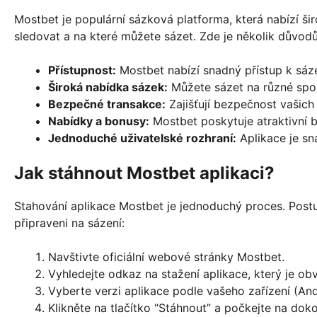
Mostbet je populární sázková platforma, která nabízí ši
sledovat a na které můžete sázet. Zde je několik důvodů
Přístupnost:
Mostbet nabízí snadný přístup k sáze
Široká nabídka sázek:
Můžete sázet na různé sport
Bezpečné transakce:
Zajišťují bezpečnost vašich
Nabídky a bonusy:
Mostbet poskytuje atraktivní b
Jednoduché uživatelské rozhraní:
Aplikace je sna
Jak stáhnout Mostbet aplikaci?
Stahování aplikace Mostbet je jednoduchý proces. Post
připraveni na sázení:
Navštivte oficiální webové stránky Mostbet.
Vyhledejte odkaz na stažení aplikace, který je obv
Vyberte verzi aplikace podle vašeho zařízení (And
Klikněte na tlačítko “Stáhnout” a počkejte na dok