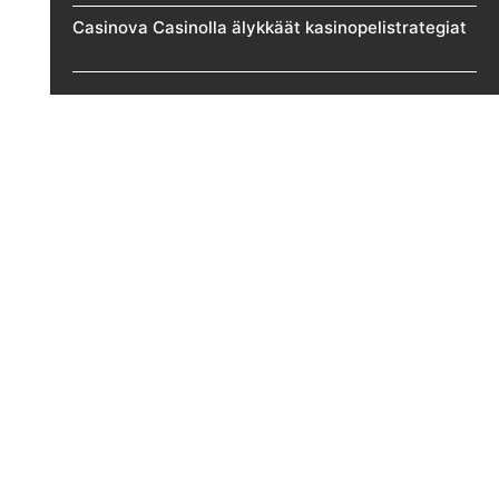
Casinova Casinolla älykkäät kasinopelistrategiat