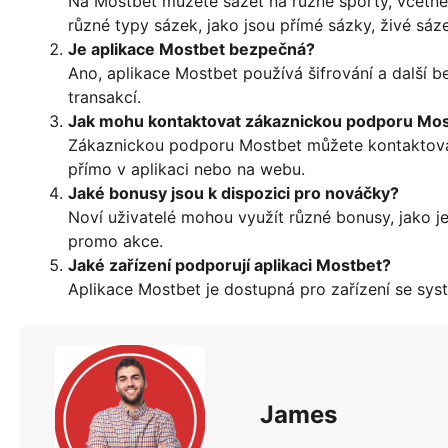
Na Mostbet můžete sázet na různé sporty, včetně f
různé typy sázek, jako jsou přímé sázky, živé sá
Je aplikace Mostbet bezpečná?
Ano, aplikace Mostbet používá šifrování a další b
transakcí.
Jak mohu kontaktovat zákaznickou podporu Mo
Zákaznickou podporu Mostbet můžete kontaktovat
přímo v aplikaci nebo na webu.
Jaké bonusy jsou k dispozici pro nováčky?
Noví uživatelé mohou využít různé bonusy, jako je
promo akce.
Jaké zařízení podporují aplikaci Mostbet?
Aplikace Mostbet je dostupná pro zařízení se sys
James