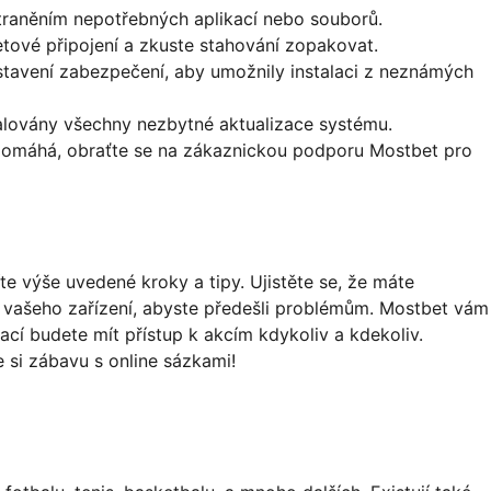
traněním nepotřebných aplikací nebo souborů.
etové připojení a zkuste stahování zopakovat.
stavení zabezpečení, aby umožnily instalaci z neznámých
talovány všechny nezbytné aktualizace systému.
omáhá, obraťte se na zákaznickou podporu Mostbet pro
te výše uvedené kroky a tipy. Ujistěte se, že máte
y vašeho zařízení, abyste předešli problémům. Mostbet vám
ací budete mít přístup k akcím kdykoliv a kdekoliv.
 si zábavu s online sázkami!