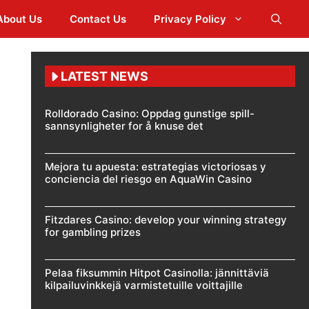
About Us
Contact Us
Privacy Policy
LATEST NEWS
Rolldorado Casino: Oppdag gunstige spill-
sannsynligheter for å knuse det
Mejora tu apuesta: estrategias victoriosas y
conciencia del riesgo en AquaWin Casino
Fitzdares Casino: develop your winning strategy
for gambling prizes
Pelaa fiksummin Hitpot Casinolla: jännittäviä
kilpailuvinkkejä varmistetuille voittajille