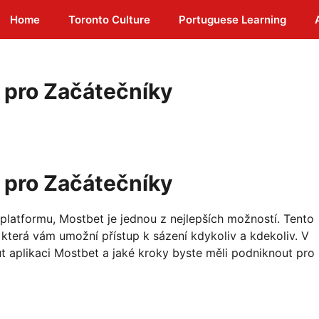
Home
Toronto Culture
Portuguese Learning
 pro Začátečníky
 pro Začátečníky
 platformu, Mostbet je jednou z nejlepších možností. Tento
 která vám umožní přístup k sázení kdykoliv a kdekoliv. V
ut aplikaci Mostbet a jaké kroky byste měli podniknout pro