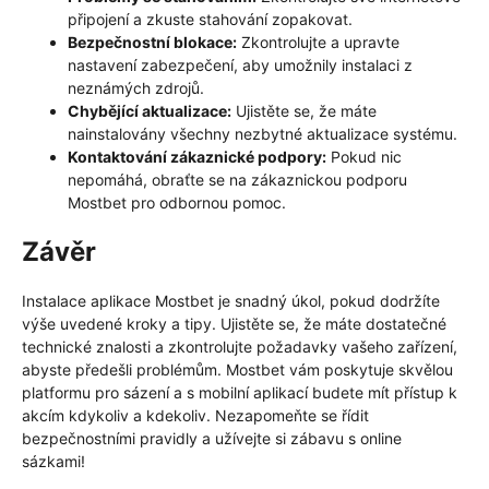
připojení a zkuste stahování zopakovat.
Bezpečnostní blokace:
Zkontrolujte a upravte
nastavení zabezpečení, aby umožnily instalaci z
neznámých zdrojů.
Chybějící aktualizace:
Ujistěte se, že máte
nainstalovány všechny nezbytné aktualizace systému.
Kontaktování zákaznické podpory:
Pokud nic
nepomáhá, obraťte se na zákaznickou podporu
Mostbet pro odbornou pomoc.
Závěr
Instalace aplikace Mostbet je snadný úkol, pokud dodržíte
výše uvedené kroky a tipy. Ujistěte se, že máte dostatečné
technické znalosti a zkontrolujte požadavky vašeho zařízení,
abyste předešli problémům. Mostbet vám poskytuje skvělou
platformu pro sázení a s mobilní aplikací budete mít přístup k
akcím kdykoliv a kdekoliv. Nezapomeňte se řídit
bezpečnostními pravidly a užívejte si zábavu s online
sázkami!