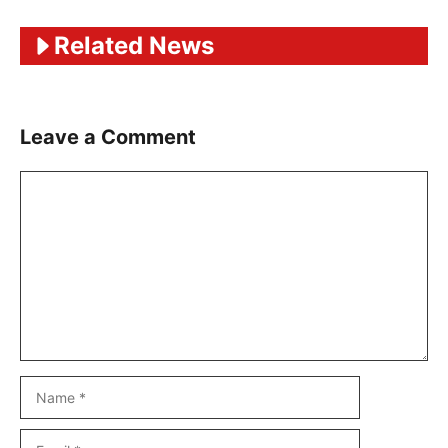
Related News
Leave a Comment
Comment
Name
Email