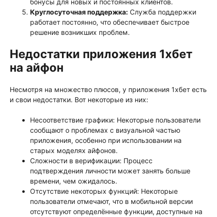
бонусы для новых и постоянных клиентов.
Круглосуточная поддержка:
Служба поддержки
работает постоянно, что обеспечивает быстрое
решение возникших проблем.
Недостатки приложения 1хбет
на айфон
Несмотря на множество плюсов, у приложения 1хбет есть
и свои недостатки. Вот некоторые из них:
Несоответствие графики: Некоторые пользователи
сообщают о проблемах с визуальной частью
приложения, особенно при использовании на
старых моделях айфонов.
Сложности в верификации: Процесс
подтверждения личности может занять больше
времени, чем ожидалось.
Отсутствие некоторых функций: Некоторые
пользователи отмечают, что в мобильной версии
отсутствуют определённые функции, доступные на