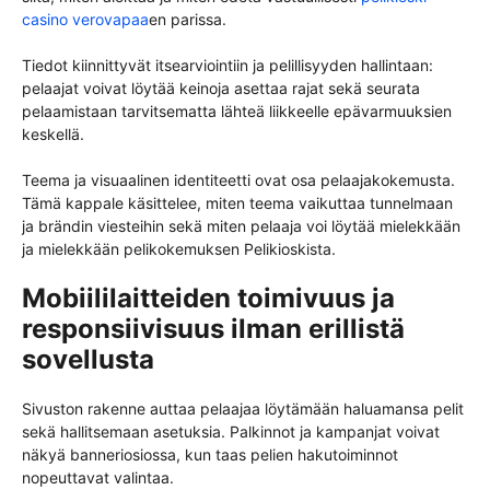
casino verovapaa
en parissa.
Tiedot kiinnittyvät itsearviointiin ja pelillisyyden hallintaan:
pelaajat voivat löytää keinoja asettaa rajat sekä seurata
pelaamistaan tarvitsematta lähteä liikkeelle epävarmuuksien
keskellä.
Teema ja visuaalinen identiteetti ovat osa pelaajakokemusta.
Tämä kappale käsittelee, miten teema vaikuttaa tunnelmaan
ja brändin viesteihin sekä miten pelaaja voi löytää mielekkään
ja mielekkään pelikokemuksen Pelikioskista.
Mobiililaitteiden toimivuus ja
responsiivisuus ilman erillistä
sovellusta
Sivuston rakenne auttaa pelaajaa löytämään haluamansa pelit
sekä hallitsemaan asetuksia. Palkinnot ja kampanjat voivat
näkyä banneriosiossa, kun taas pelien hakutoiminnot
nopeuttavat valintaa.