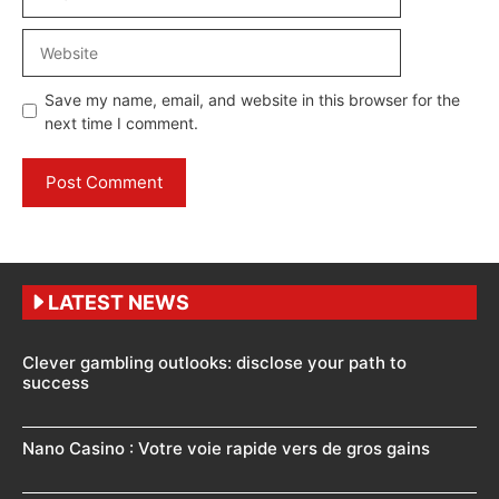
Website
Save my name, email, and website in this browser for the
next time I comment.
LATEST NEWS
Clever gambling outlooks: disclose your path to
success
Nano Casino : Votre voie rapide vers de gros gains