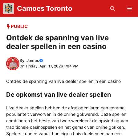
Skip
Camoes Toronto
Me
to
content
PUBLIC
Ontdek de spanning van live
dealer spellen in een casino
By:
James
On: Friday, April 17, 2026 1:04 PM
Ontdek de spanning van live dealer spellen in een casino
De opkomst van live dealer spellen
Live dealer spellen hebben de afgelopen jaren een enorme
populariteit verworven in de online gokwereld. Deze spellen
combineren het beste van twee werelden: de opwinding van
traditionele casinospellen en het gemak van online gokken.
Spelers kunnen vanuit hun eigen huis deelnemen aan een