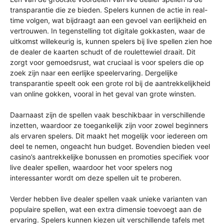
transparantie die ze bieden. Spelers kunnen de actie in real-
time volgen, wat bijdraagt aan een gevoel van eerlijkheid en
vertrouwen. In tegenstelling tot digitale gokkasten, waar de
uitkomst willekeurig is, kunnen spelers bij live spellen zien hoe
de dealer de kaarten schudt of de roulettewiel draait. Dit
zorgt voor gemoedsrust, wat cruciaal is voor spelers die op
zoek zijn naar een eerlijke speelervaring. Dergelijke
transparantie speelt ook een grote rol bij de aantrekkelijkheid
van online gokken, vooral in het geval van grote winsten.
Daarnaast zijn de spellen vaak beschikbaar in verschillende
inzetten, waardoor ze toegankelijk zijn voor zowel beginners
als ervaren spelers. Dit maakt het mogelijk voor iedereen om
deel te nemen, ongeacht hun budget. Bovendien bieden veel
casino’s aantrekkelijke bonussen en promoties specifiek voor
live dealer spellen, waardoor het voor spelers nog
interessanter wordt om deze spellen uit te proberen.
Verder hebben live dealer spellen vaak unieke varianten van
populaire spellen, wat een extra dimensie toevoegt aan de
ervaring. Spelers kunnen kiezen uit verschillende tafels met