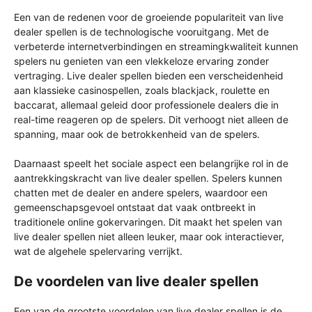
Een van de redenen voor de groeiende populariteit van live
dealer spellen is de technologische vooruitgang. Met de
verbeterde internetverbindingen en streamingkwaliteit kunnen
spelers nu genieten van een vlekkeloze ervaring zonder
vertraging. Live dealer spellen bieden een verscheidenheid
aan klassieke casinospellen, zoals blackjack, roulette en
baccarat, allemaal geleid door professionele dealers die in
real-time reageren op de spelers. Dit verhoogt niet alleen de
spanning, maar ook de betrokkenheid van de spelers.
Daarnaast speelt het sociale aspect een belangrijke rol in de
aantrekkingskracht van live dealer spellen. Spelers kunnen
chatten met de dealer en andere spelers, waardoor een
gemeenschapsgevoel ontstaat dat vaak ontbreekt in
traditionele online gokervaringen. Dit maakt het spelen van
live dealer spellen niet alleen leuker, maar ook interactiever,
wat de algehele spelervaring verrijkt.
De voordelen van live dealer spellen
Een van de grootste voordelen van live dealer spellen is de