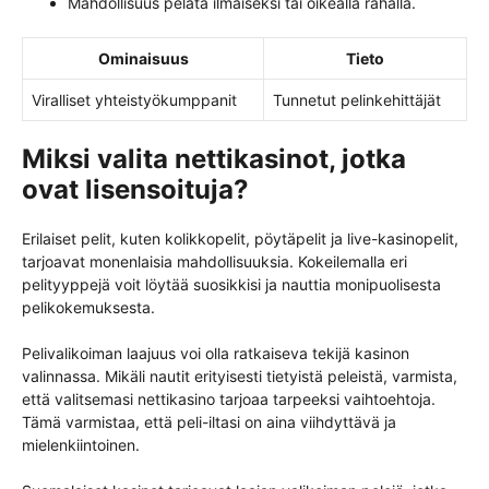
Mahdollisuus pelata ilmaiseksi tai oikealla rahalla.
Ominaisuus
Tieto
Viralliset yhteistyökumppanit
Tunnetut pelinkehittäjät
Miksi valita nettikasinot, jotka
ovat lisensoituja?
Erilaiset pelit, kuten kolikkopelit, pöytäpelit ja live-kasinopelit,
tarjoavat monenlaisia mahdollisuuksia. Kokeilemalla eri
pelityyppejä voit löytää suosikkisi ja nauttia monipuolisesta
pelikokemuksesta.
Pelivalikoiman laajuus voi olla ratkaiseva tekijä kasinon
valinnassa. Mikäli nautit erityisesti tietyistä peleistä, varmista,
että valitsemasi nettikasino tarjoaa tarpeeksi vaihtoehtoja.
Tämä varmistaa, että peli-iltasi on aina viihdyttävä ja
mielenkiintoinen.