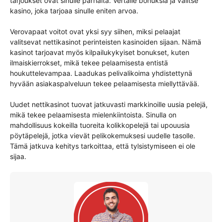
tarjoukset ovat sinulle parhaita. Vertaile bonuksia ja valitse
kasino, joka tarjoaa sinulle eniten arvoa.
Verovapaat voitot ovat yksi syy siihen, miksi pelaajat
valitsevat nettikasinot perinteisten kasinoiden sijaan. Nämä
kasinot tarjoavat myös kilpailukykyiset bonukset, kuten
ilmaiskierrokset, mikä tekee pelaamisesta entistä
houkuttelevampaa. Laadukas pelivalikoima yhdistettynä
hyvään asiakaspalveluun tekee pelaamisesta miellyttävää.
Uudet nettikasinot tuovat jatkuvasti markkinoille uusia pelejä,
mikä tekee pelaamisesta mielenkiintoista. Sinulla on
mahdollisuus kokeilla tuoreita kolikkopelejä tai upouusia
pöytäpelejä, jotka vievät pelikokemuksesi uudelle tasolle.
Tämä jatkuva kehitys tarkoittaa, että tylsistymiseen ei ole
sijaa.