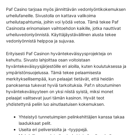
Paf Casino tarjoaa myös jännittävän vedonlyöntikokemuksen
urheilufaneille. Sivustolla on kattava valikoima
urheilutapahtumia, joihin voi lyödä vetoa. Tämä tekee Paf
Casinosta erinomaisen vaihtoehdon kaikille, jotka nauttivat
urheiluvedonlyönnistä. Käyttäjäystävällinen alusta tekee
vedonlyönnistä helppoa ja sujuvaa.
Erityisesti Paf Casinon hyväntekeväisyysprojekteja on
kehuttu. Sivusto lahjoittaa osan voitoistaan
hyväntekeväisyysjärjestöille eri aloilla, kuten koulutuksessa ja
ympäristönsuojelussa. Tämä tekee pelaamisesta
merkityksellisempää, kun pelaajat tietävät, että heidän
panoksensa tukevat hyviä tarkoituksia. Paf:n sitoutuminen
hyväntekeväisyyteen on yksi niistä syistä, miksi monet
pelaajat valitsevat juuri tämän kasinon. Hyvät teot
yhdistettynä peliin luo ainutlaatuisen kokemuksen.
Yhteistyö tunnetuimpien pelinkehittäjien kanssa takaa
laadukkaat pelit.
Useita eri peliversioita ja -tyyppejä.