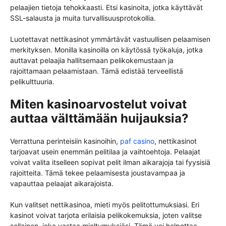
pelaajien tietoja tehokkaasti. Etsi kasinoita, jotka käyttävät
SSL-salausta ja muita turvallisuusprotokollia.
Luotettavat nettikasinot ymmärtävät vastuullisen pelaamisen
merkityksen. Monilla kasinoilla on käytössä työkaluja, jotka
auttavat pelaajia hallitsemaan pelikokemustaan ja
rajoittamaan pelaamistaan. Tämä edistää terveellistä
pelikulttuuria.
Miten kasinoarvostelut voivat
auttaa välttämään huijauksia?
Verrattuna perinteisiin kasinoihin,
paf casino
, nettikasinot
tarjoavat usein enemmän pelitilaa ja vaihtoehtoja. Pelaajat
voivat valita itselleen sopivat pelit ilman aikarajoja tai fyysisiä
rajoitteita. Tämä tekee pelaamisesta joustavampaa ja
vapauttaa pelaajat aikarajoista.
Kun valitset nettikasinoa, mieti myös pelitottumuksiasi. Eri
kasinot voivat tarjota erilaisia pelikokemuksia, joten valitse
sellainen, joka vastaa mieltymyksiäsi. Tämä voi helpottaa