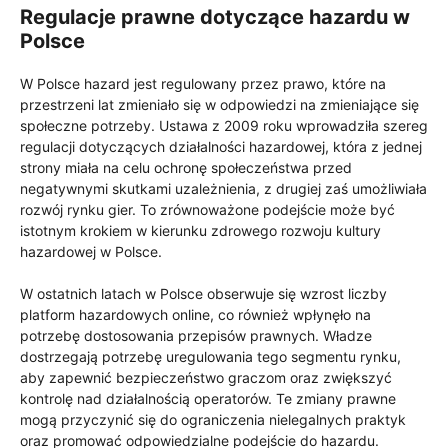
Regulacje prawne dotyczące hazardu w
Polsce
W Polsce hazard jest regulowany przez prawo, które na
przestrzeni lat zmieniało się w odpowiedzi na zmieniające się
społeczne potrzeby. Ustawa z 2009 roku wprowadziła szereg
regulacji dotyczących działalności hazardowej, która z jednej
strony miała na celu ochronę społeczeństwa przed
negatywnymi skutkami uzależnienia, z drugiej zaś umożliwiała
rozwój rynku gier. To zrównoważone podejście może być
istotnym krokiem w kierunku zdrowego rozwoju kultury
hazardowej w Polsce.
W ostatnich latach w Polsce obserwuje się wzrost liczby
platform hazardowych online, co również wpłynęło na
potrzebę dostosowania przepisów prawnych. Władze
dostrzegają potrzebę uregulowania tego segmentu rynku,
aby zapewnić bezpieczeństwo graczom oraz zwiększyć
kontrolę nad działalnością operatorów. Te zmiany prawne
mogą przyczynić się do ograniczenia nielegalnych praktyk
oraz promować odpowiedzialne podejście do hazardu.