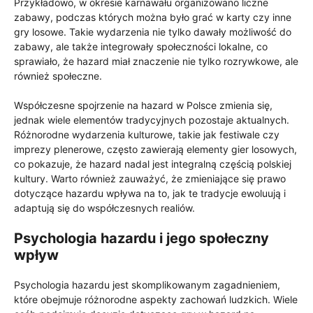
Przykładowo, w okresie karnawału organizowano liczne
zabawy, podczas których można było grać w karty czy inne
gry losowe. Takie wydarzenia nie tylko dawały możliwość do
zabawy, ale także integrowały społeczności lokalne, co
sprawiało, że hazard miał znaczenie nie tylko rozrywkowe, ale
również społeczne.
Współczesne spojrzenie na hazard w Polsce zmienia się,
jednak wiele elementów tradycyjnych pozostaje aktualnych.
Różnorodne wydarzenia kulturowe, takie jak festiwale czy
imprezy plenerowe, często zawierają elementy gier losowych,
co pokazuje, że hazard nadal jest integralną częścią polskiej
kultury. Warto również zauważyć, że zmieniające się prawo
dotyczące hazardu wpływa na to, jak te tradycje ewoluują i
adaptują się do współczesnych realiów.
Psychologia hazardu i jego społeczny
wpływ
Psychologia hazardu jest skomplikowanym zagadnieniem,
które obejmuje różnorodne aspekty zachowań ludzkich. Wiele