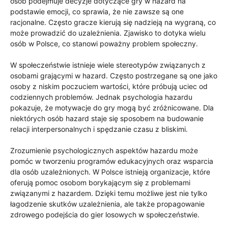
osób podejmuje decyzje dotyczące gry w hazard na
podstawie emocji, co sprawia, że nie zawsze są one
racjonalne. Często gracze kierują się nadzieją na wygraną, co
może prowadzić do uzależnienia. Zjawisko to dotyka wielu
osób w Polsce, co stanowi poważny problem społeczny.
W społeczeństwie istnieje wiele stereotypów związanych z
osobami grającymi w hazard. Często postrzegane są one jako
osoby z niskim poczuciem wartości, które próbują uciec od
codziennych problemów. Jednak psychologia hazardu
pokazuje, że motywacje do gry mogą być zróżnicowane. Dla
niektórych osób hazard staje się sposobem na budowanie
relacji interpersonalnych i spędzanie czasu z bliskimi.
Zrozumienie psychologicznych aspektów hazardu może
pomóc w tworzeniu programów edukacyjnych oraz wsparcia
dla osób uzależnionych. W Polsce istnieją organizacje, które
oferują pomoc osobom borykającym się z problemami
związanymi z hazardem. Dzięki temu możliwe jest nie tylko
łagodzenie skutków uzależnienia, ale także propagowanie
zdrowego podejścia do gier losowych w społeczeństwie.