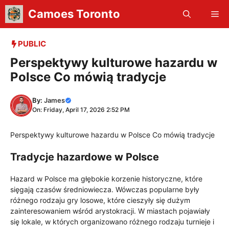
Skip
Camoes Toronto
Me
to
content
PUBLIC
Perspektywy kulturowe hazardu w
Polsce Co mówią tradycje
By:
James
On: Friday, April 17, 2026 2:52 PM
Perspektywy kulturowe hazardu w Polsce Co mówią tradycje
Tradycje hazardowe w Polsce
Hazard w Polsce ma głębokie korzenie historyczne, które
sięgają czasów średniowiecza. Wówczas popularne były
różnego rodzaju gry losowe, które cieszyły się dużym
zainteresowaniem wśród arystokracji. W miastach pojawiały
się lokale, w których organizowano różnego rodzaju turnieje i