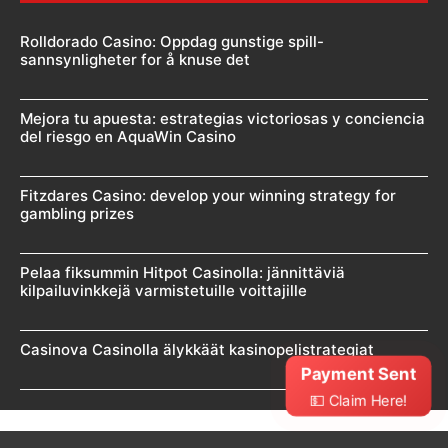
Rolldorado Casino: Oppdag gunstige spill-
sannsynligheter for å knuse det
Mejora tu apuesta: estrategias victoriosas y conciencia
del riesgo en AquaWin Casino
Fitzdares Casino: develop your winning strategy for
gambling prizes
Pelaa fiksummin Hitpot Casinolla: jännittäviä
kilpailuvinkkejä varmistetuille voittajille
Casinova Casinolla älykkäät kasinopelistrategiat
Payment Sent
💵 Claim Here!