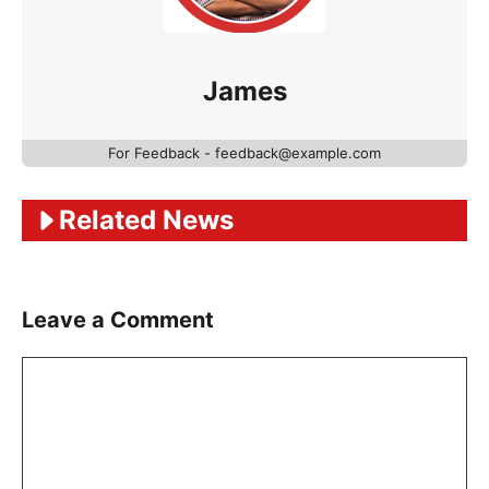
James
For Feedback - feedback@example.com
Related News
Leave a Comment
Comment