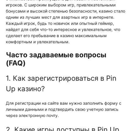
игроков. С широким выбором игр, привлекательными
бонусами и высокой степенью безопасности, казино стало
одним из лучших мест для азартных игр в интернете.
Каждый игрок, будь то новичок или опытный геймер,
найдет для себя что-то интересное и увлекательное, что
сделает его пребывание в казино максимальным
комфортным и увлекательным.
Часто задаваемые вопросы
(FAQ)
1. Как зарегистрироваться в Pin
Up казино?
Для регистрации на сайте вам нужно заполнить форму с
личными данными и подтвердить свою учетную запись
через электронную почту.
2. Какие игры доступны в Pin Up