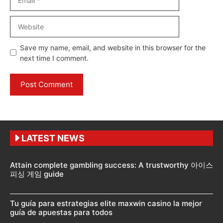
Website
Save my name, email, and website in this browser for the
next time I comment.
LATEST NEWS
Attain complete gambling success: A trustworthy 아이스
피싱 게임 guide
Tu guía para estrategias elite maxwin casino la mejor
guía de apuestas para todos