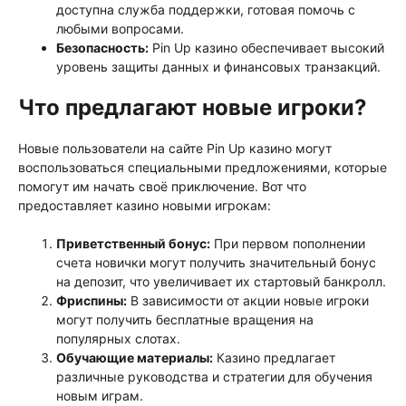
доступна служба поддержки, готовая помочь с
любыми вопросами.
Безопасность:
Pin Up казино обеспечивает высокий
уровень защиты данных и финансовых транзакций.
Что предлагают новые игроки?
Новые пользователи на сайте Pin Up казино могут
воспользоваться специальными предложениями, которые
помогут им начать своё приключение. Вот что
предоставляет казино новыми игрокам:
Приветственный бонус:
При первом пополнении
счета новички могут получить значительный бонус
на депозит, что увеличивает их стартовый банкролл.
Фриспины:
В зависимости от акции новые игроки
могут получить бесплатные вращения на
популярных слотах.
Обучающие материалы:
Казино предлагает
различные руководства и стратегии для обучения
новым играм.