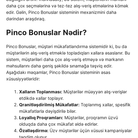
daha çox seçmələrinə və tez-tez alış-veriş etmələrinə kömək
edir. Gəlin, Pinco Bonuslar sisteminin mexanizmini daha
dərindən araşdıraq.
Pinco Bonuslar Nədir?
Pinco Bonuslar, müştəri mükafatlandırma sistemidir ki, bu da
müştərilərin alış-veriş etməklə topladıqları xallara əsaslanır. Bu
sistem, müştəriləri daha çox alış-veriş etməyə və markanın
məhsullarını daha geniş şəkildə sınamağa təşviq edir.
Aşağıdakı məqamlar, Pinco Bonuslar sisteminin əsas
xüsusiyyətləridir:
Xalların Toplanması:
Müştərilər müəyyən alış-verişlər
etdikdə xallar toplayır.
Qranitləşdirilmiş Mükafatlar:
Toplanmış xallar, spesifik
mükafatlarla dəyişdirilə bilər.
Loyallıq Proqramları:
Müştərilər, proqramın üzvü
olduqda daha çox mükafat əldə edirlər.
Özəlləşdirmə:
Üzv müştərilər üçün xüsusi kampaniyalar
təqdim olunur.