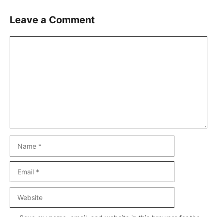
Leave a Comment
Comment
Name
Email
Website