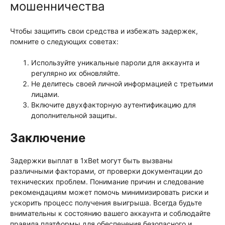
мошенничества
Чтобы защитить свои средства и избежать задержек,
помните о следующих советах:
Используйте уникальные пароли для аккаунта и
регулярно их обновляйте.
Не делитесь своей личной информацией с третьими
лицами.
Включите двухфакторную аутентификацию для
дополнительной защиты.
Заключение
Задержки выплат в 1xBet могут быть вызваны
различными факторами, от проверки документации до
технических проблем. Понимание причин и следование
рекомендациям может помочь минимизировать риски и
ускорить процесс получения выигрыша. Всегда будьте
внимательны к состоянию вашего аккаунта и соблюдайте
правила платформы для обеспечения безопасного и