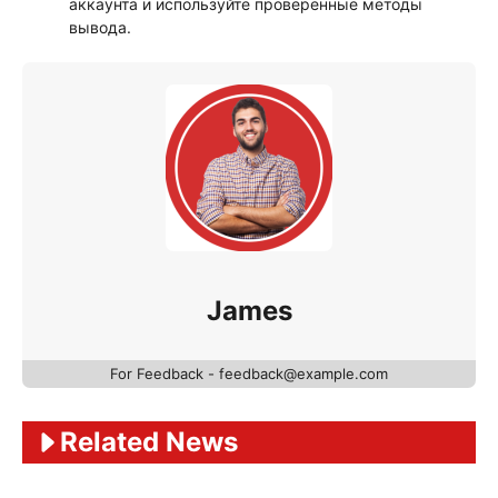
аккаунта и используйте проверенные методы
вывода.
James
For Feedback - feedback@example.com
Related News