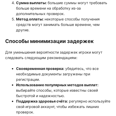
Сумма выплаты:
большие суммы могут требовать
больше времени на обработку из-за
дополнительных проверок.
Метод оплаты:
некоторые способы получения
средств могут занимать больше времени, чем
другие.
Способы минимизации задержек
Для уменьшения вероятности задержек игроки могут
следовать следующим рекомендациям:
Своевременная проверка:
убедитесь, что все
необходимые документы загружены при
регистрации.
Использование популярных методов выплат:
выбирайте способы, которые известны своей
быстротой и надежностью.
Поддержка здоровья счёта:
регулярно используйте
свой игровой аккаунт, чтобы избежать лишних
проверок.