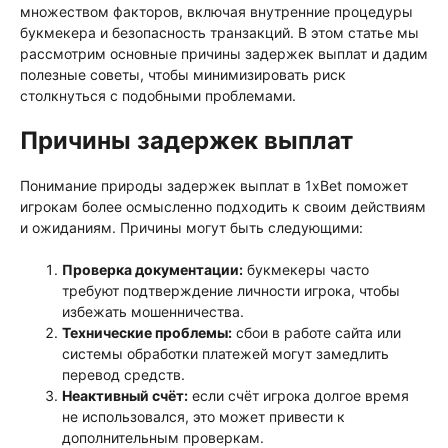
множеством факторов, включая внутренние процедуры
букмекера и безопасность транзакций. В этом статье мы
рассмотрим основные причины задержек выплат и дадим
полезные советы, чтобы минимизировать риск
столкнуться с подобными проблемами.
Причины задержек выплат
Понимание природы задержек выплат в 1xBet поможет
игрокам более осмысленно подходить к своим действиям
и ожиданиям. Причины могут быть следующими:
Проверка документации:
букмекеры часто
требуют подтверждение личности игрока, чтобы
избежать мошенничества.
Технические проблемы:
сбои в работе сайта или
системы обработки платежей могут замедлить
перевод средств.
Неактивный счёт:
если счёт игрока долгое время
не использовался, это может привести к
дополнительным проверкам.