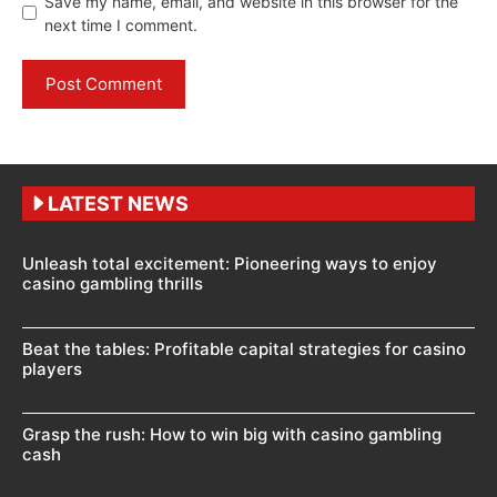
Save my name, email, and website in this browser for the
next time I comment.
LATEST NEWS
Unleash total excitement: Pioneering ways to enjoy
casino gambling thrills
Beat the tables: Profitable capital strategies for casino
players
Grasp the rush: How to win big with casino gambling
cash