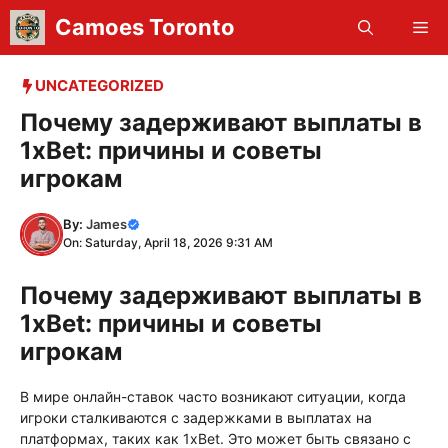
Skip
Camoes Toronto
Me
to
content
UNCATEGORIZED
Почему задерживают выплаты в
1xBet: причины и советы
игрокам
By:
James
On: Saturday, April 18, 2026 9:31 AM
Почему задерживают выплаты в
1xBet: причины и советы
игрокам
В мире онлайн-ставок часто возникают ситуации, когда
игроки сталкиваются с задержками в выплатах на
платформах, таких как 1xBet. Это может быть связано с