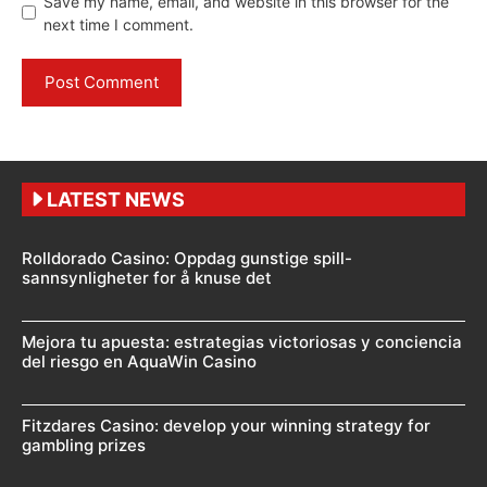
Save my name, email, and website in this browser for the
next time I comment.
LATEST NEWS
Rolldorado Casino: Oppdag gunstige spill-
sannsynligheter for å knuse det
Mejora tu apuesta: estrategias victoriosas y conciencia
del riesgo en AquaWin Casino
Fitzdares Casino: develop your winning strategy for
gambling prizes