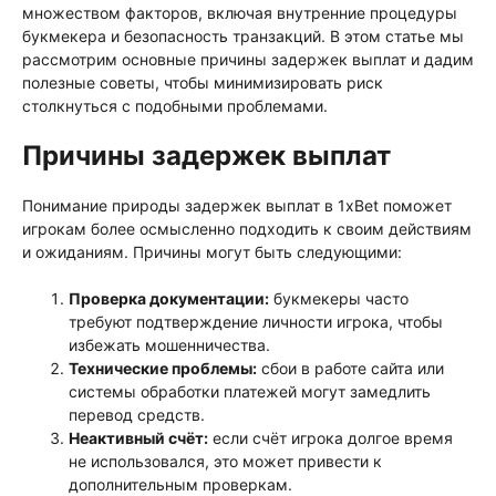
множеством факторов, включая внутренние процедуры
букмекера и безопасность транзакций. В этом статье мы
рассмотрим основные причины задержек выплат и дадим
полезные советы, чтобы минимизировать риск
столкнуться с подобными проблемами.
Причины задержек выплат
Понимание природы задержек выплат в 1xBet поможет
игрокам более осмысленно подходить к своим действиям
и ожиданиям. Причины могут быть следующими:
Проверка документации:
букмекеры часто
требуют подтверждение личности игрока, чтобы
избежать мошенничества.
Технические проблемы:
сбои в работе сайта или
системы обработки платежей могут замедлить
перевод средств.
Неактивный счёт:
если счёт игрока долгое время
не использовался, это может привести к
дополнительным проверкам.