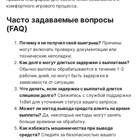
комфортного игрового процесса.
Часто задаваемые вопросы
(FAQ)
Почему я не получил свой выигрыш?
Причины
могут включать проверку документации или
технические неполадки.
Как долго могут длиться задержки с выплатами?
Обычно выплаты обрабатываются в течение 1-3
рабочих дней, но могут быть задержки в
зависимости от ситуации.
Что делать, если задержка с выплатой длится
слишком долго?
Свяжитесь с службой поддержки
1xBet для уточнения статуса вашего запроса.
Может ли метод вывода средств влиять на время
выплаты?
Да, некоторые методы могут занять
больше времени на обработку.
Как избежать мошенничества при выводе
средств?
Следите за безопасностью вашего