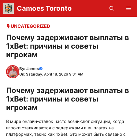
Skip
Camoes Toronto
Me
to
content
UNCATEGORIZED
Почему задерживают выплаты в
1xBet: причины и советы
игрокам
By:
James
On: Saturday, April 18, 2026 9:31 AM
Почему задерживают выплаты в
1xBet: причины и советы
игрокам
В мире онлайн-ставок часто возникают ситуации, когда
игроки сталкиваются с задержками в выплатах на
платформах, таких как 1xBet. Это может быть связано с