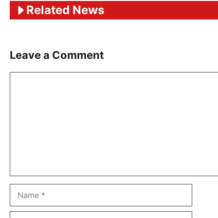
Related News
Leave a Comment
Comment
Name
Email