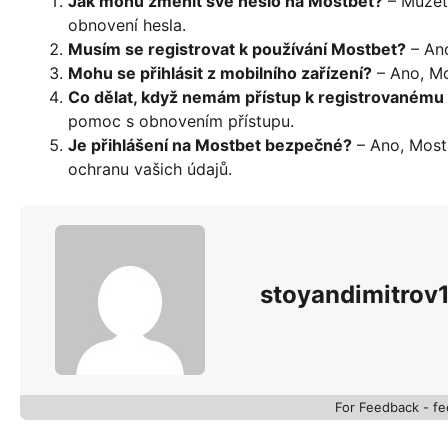
Jak mohu změnit své heslo na Mostbet?
– Můžete
obnovení hesla.
Musím se registrovat k používání Mostbet?
– Ano
Mohu se přihlásit z mobilního zařízení?
– Ano, Mos
Co dělat, když nemám přístup k registrovanému
pomoc s obnovením přístupu.
Je přihlášení na Mostbet bezpečné?
– Ano, Mostb
ochranu vašich údajů.
stoyandimitro
For Feedback - 