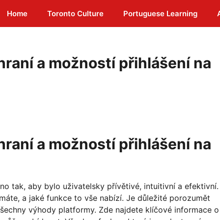
Home
Toronto Culture
Portuguese Learning
raní a možností přihlášení na
raní a možností přihlášení na
 tak, aby bylo uživatelsky přívětivé, intuitivní a efektivní.
máte, a jaké funkce to vše nabízí. Je důležité porozumět
všechny výhody platformy. Zde najdete klíčové informace o