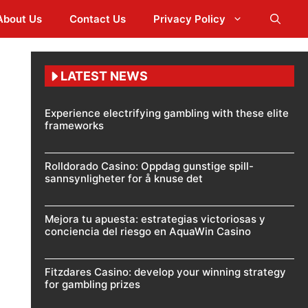
About Us
Contact Us
Privacy Policy
LATEST NEWS
Experience electrifying gambling with these elite
frameworks
Rolldorado Casino: Oppdag gunstige spill-
sannsynligheter for å knuse det
Mejora tu apuesta: estrategias victoriosas y
conciencia del riesgo en AquaWin Casino
Fitzdares Casino: develop your winning strategy
for gambling prizes