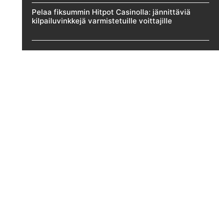
Pelaa fiksummin Hitpot Casinolla: jännittäviä
kilpailuvinkkejä varmistetuille voittajille