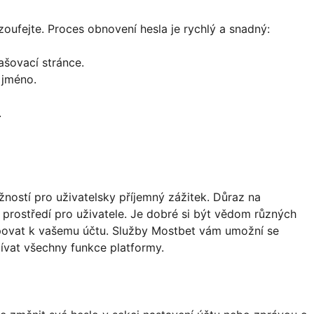
ufejte. Proces obnovení hesla je rychlý a snadný:
ašovací stránce.
 jméno.
.
žností pro uživatelsky příjemný zážitek. Důraz na
 prostředí pro uživatele. Je dobré si být vědom různých
tupovat k vašemu účtu. Služby Mostbet vám umožní se
žívat všechny funkce platformy.