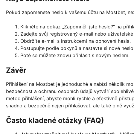
Pokud zapomenete heslo k vašemu účtu na Mostbet, nezo
Klikněte na odkaz „Zapomněli jste heslo?“ na přihl
Zadejte svůj registrovaný e-mail nebo uživatelské
Obdržíte e-mail s instrukcemi na obnovení hesla.
Postupujte podle pokynů a nastavte si nové heslo
Poté se můžete znovu přihlásit s novým heslem.
Závěr
Přihlášení na Mostbet je jednoduché a nabízí několik mo
bezpečnost a ochranu osobních údajů vytváří spolehlivé
metod přihlášení, abyste mohli rychle a efektivně přis
snadno a bezpečně nejen přihlašovat, ale také plně vyu
Často kladené otázky (FAQ)