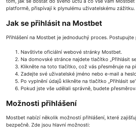
tom, jak se dostat do svého účtu a co vše vám Mostbet
platformě, přispívají k plynulému uživatelskému zážitku.
Jak se přihlásit na Mostbet
Přihlášení na Mostbet je jednoduchý proces. Postupujte 
Navštivte oficiální webové stránky Mostbet.
Na domovské stránce najdete tlačítko „Přihlásit s
Klikněte na toto tlačítko, což vás přesměruje na p
Zadejte své uživatelské jméno nebo e-mail a heslo
Po vyplnění údajů klikněte na tlačítko „Přihlásit se“
Pokud jste vše udělali správně, budete přesměrov
Možnosti přihlášení
Mostbet nabízí několik možností přihlášení, které zajiš
bezpečně. Zde jsou hlavní možnosti: