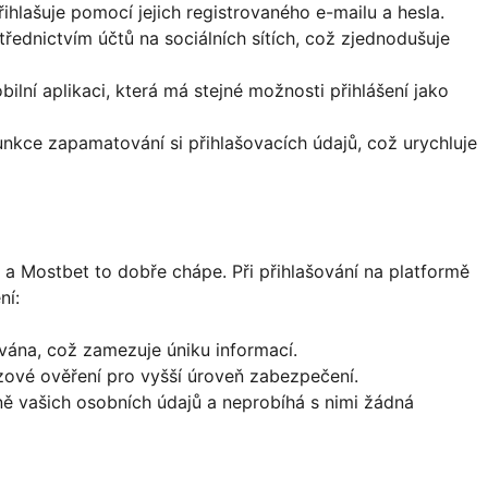
řihlašuje pomocí jejich registrovaného e-mailu a hesla.
řednictvím účtů na sociálních sítích, což zjednodušuje
lní aplikaci, která má stejné možnosti přihlášení jako
unkce zapamatování si přihlašovacích údajů, což urychluje
, a Mostbet to dobře chápe. Při přihlašování na platformě
ní:
ována, což zamezuje úniku informací.
ové ověření pro vyšší úroveň zabezpečení.
ě vašich osobních údajů a neprobíhá s nimi žádná