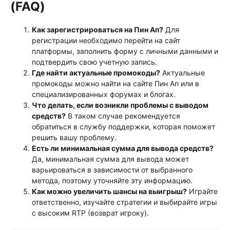
(FAQ)
Как зарегистрироваться на Пин Ап?
Для
регистрации необходимо перейти на сайт
платформы, заполнить форму с личными данными и
подтвердить свою учетную запись.
Где найти актуальные промокоды?
Актуальные
промокоды можно найти на сайте Пин Ап или в
специализированных форумах и блогах.
Что делать, если возникли проблемы с выводом
средств?
В таком случае рекомендуется
обратиться в службу поддержки, которая поможет
решить вашу проблему.
Есть ли минимальная сумма для вывода средств?
Да, минимальная сумма для вывода может
варьироваться в зависимости от выбранного
метода, поэтому уточняйте эту информацию.
Как можно увеличить шансы на выигрыш?
Играйте
ответственно, изучайте стратегии и выбирайте игры
с высоким RTP (возврат игроку).