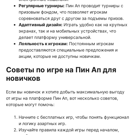
Регулярные турниры:
Пин Ап проводит турниры с
призовым фондом, что позволяет игрокам
соревноваться друг с другом за подъемы призов.
Адаптивный дизайн:
Играть удобно как на крупных
экранах, так и на мобильных устройствах, что
делает платформу универсальной.
Лояльность к игрокам:
Постоянным игрокам
предоставляются специальные предложения и
акции, которые не доступны новичкам.
Советы по игре на Пин Ап для
новичков
Если вы новичок и хотите добыть максимальную выгоду
от игры на платформе Пин Ап, вот несколько советов,
которые могут помочь:
Начните с бесплатных игр, чтобы понять функционал
и логику азартных игр.
Изучайте правила каждой игры перед началом,