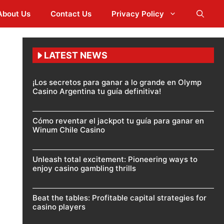
About Us
Contact Us
Privacy Policy
LATEST NEWS
¡Los secretos para ganar a lo grande en Olymp
Casino Argentina tu guía definitiva!
Cómo reventar el jackpot tu guía para ganar en
Winum Chile Casino
Unleash total excitement: Pioneering ways to
enjoy casino gambling thrills
Beat the tables: Profitable capital strategies for
casino players