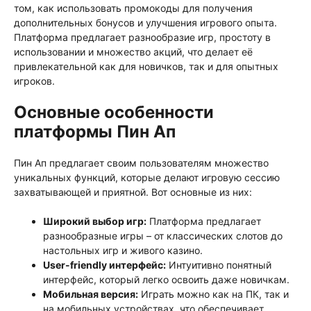
том, как использовать промокоды для получения
дополнительных бонусов и улучшения игрового опыта.
Платформа предлагает разнообразие игр, простоту в
использовании и множество акций, что делает её
привлекательной как для новичков, так и для опытных
игроков.
Основные особенности
платформы Пин Ап
Пин Ап предлагает своим пользователям множество
уникальных функций, которые делают игровую сессию
захватывающей и приятной. Вот основные из них:
Широкий выбор игр:
Платформа предлагает
разнообразные игры – от классических слотов до
настольных игр и живого казино.
User-friendly интерфейс:
Интуитивно понятный
интерфейс, который легко освоить даже новичкам.
Мобильная версия:
Играть можно как на ПК, так и
на мобильных устройствах, что обеспечивает