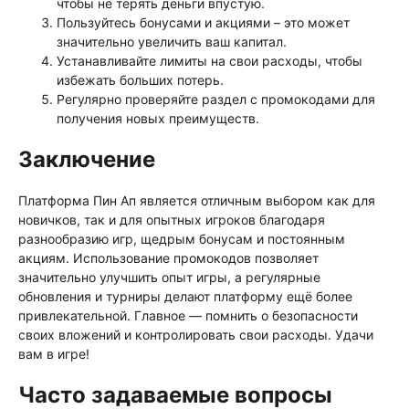
чтобы не терять деньги впустую.
Пользуйтесь бонусами и акциями – это может
значительно увеличить ваш капитал.
Устанавливайте лимиты на свои расходы, чтобы
избежать больших потерь.
Регулярно проверяйте раздел с промокодами для
получения новых преимуществ.
Заключение
Платформа Пин Ап является отличным выбором как для
новичков, так и для опытных игроков благодаря
разнообразию игр, щедрым бонусам и постоянным
акциям. Использование промокодов позволяет
значительно улучшить опыт игры, а регулярные
обновления и турниры делают платформу ещё более
привлекательной. Главное — помнить о безопасности
своих вложений и контролировать свои расходы. Удачи
вам в игре!
Часто задаваемые вопросы