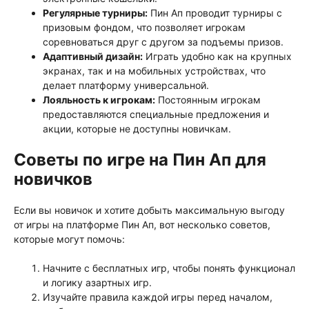
Регулярные турниры:
Пин Ап проводит турниры с
призовым фондом, что позволяет игрокам
соревноваться друг с другом за подъемы призов.
Адаптивный дизайн:
Играть удобно как на крупных
экранах, так и на мобильных устройствах, что
делает платформу универсальной.
Лояльность к игрокам:
Постоянным игрокам
предоставляются специальные предложения и
акции, которые не доступны новичкам.
Советы по игре на Пин Ап для
новичков
Если вы новичок и хотите добыть максимальную выгоду
от игры на платформе Пин Ап, вот несколько советов,
которые могут помочь:
Начните с бесплатных игр, чтобы понять функционал
и логику азартных игр.
Изучайте правила каждой игры перед началом,