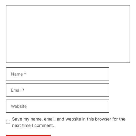
Comment
Name
Email
Website
Save my name, email, and website in this browser for the
next time I comment.