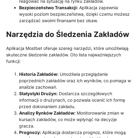
reagować na sytuację na rynku zakładów.
Bezpieczeństwo Transakcji:
Aplikacja zapewnia
wysoki poziom bezpieczeństwa, dzięki czemu możesz
zarządzać swoimi finansami bez obaw.
Narzędzia do Śledzenia Zakładów
Aplikacja Mostbet oferuje szereg narzędzi, które umożliwiają
skuteczne śledzenie zakładów. Oto lista najważniejszych
funkcji:
Historia Zakładów:
Umożliwia przeglądanie
poprzednich zakładów oraz ich wyników, co pomaga w
analizie zachowań.
Statystyki Drużyn:
Dostarcza szczegółowych
informacji o drużynach, co pozwala ocenić ich formę
przed dokonaniem zakładu.
Analizy Rynków Zakładów:
Monitorowanie zmian w
kursach zakładów, co może wpłynąć na decyzje
gracza.
Prognozy:
Aplikacja dostarcza prognoz, które mogą