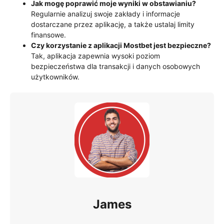
Jak mogę poprawić moje wyniki w obstawianiu?
Regularnie analizuj swoje zakłady i informacje
dostarczane przez aplikację, a także ustalaj limity
finansowe.
Czy korzystanie z aplikacji Mostbet jest bezpieczne?
Tak, aplikacja zapewnia wysoki poziom
bezpieczeństwa dla transakcji i danych osobowych
użytkowników.
James