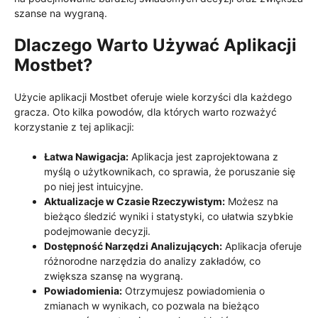
szanse na wygraną.
Dlaczego Warto Używać Aplikacji
Mostbet?
Użycie aplikacji Mostbet oferuje wiele korzyści dla każdego
gracza. Oto kilka powodów, dla których warto rozważyć
korzystanie z tej aplikacji:
Łatwa Nawigacja:
Aplikacja jest zaprojektowana z
myślą o użytkownikach, co sprawia, że poruszanie się
po niej jest intuicyjne.
Aktualizacje w Czasie Rzeczywistym:
Możesz na
bieżąco śledzić wyniki i statystyki, co ułatwia szybkie
podejmowanie decyzji.
Dostępność Narzędzi Analizujących:
Aplikacja oferuje
różnorodne narzędzia do analizy zakładów, co
zwiększa szansę na wygraną.
Powiadomienia:
Otrzymujesz powiadomienia o
zmianach w wynikach, co pozwala na bieżąco