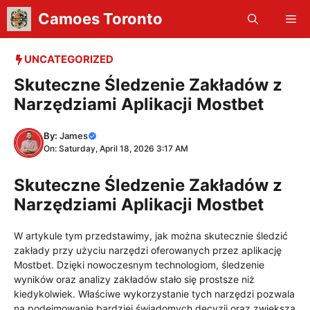
Skip
Camoes Toronto
Me
to
content
UNCATEGORIZED
Skuteczne Śledzenie Zakładów z
Narzędziami Aplikacji Mostbet
By:
James
On: Saturday, April 18, 2026 3:17 AM
Skuteczne Śledzenie Zakładów z
Narzędziami Aplikacji Mostbet
W artykule tym przedstawimy, jak można skutecznie śledzić
zakłady przy użyciu narzędzi oferowanych przez aplikację
Mostbet. Dzięki nowoczesnym technologiom, śledzenie
wyników oraz analizy zakładów stało się prostsze niż
kiedykolwiek. Właściwe wykorzystanie tych narzędzi pozwala
na podejmowanie bardziej świadomych decyzji oraz zwiększa