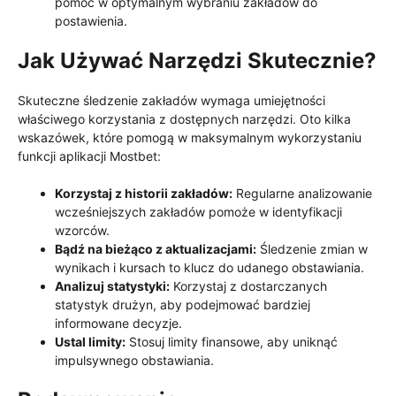
pomóc w optymalnym wybraniu zakładów do
postawienia.
Jak Używać Narzędzi Skutecznie?
Skuteczne śledzenie zakładów wymaga umiejętności
właściwego korzystania z dostępnych narzędzi. Oto kilka
wskazówek, które pomogą w maksymalnym wykorzystaniu
funkcji aplikacji Mostbet:
Korzystaj z historii zakładów:
Regularne analizowanie
wcześniejszych zakładów pomoże w identyfikacji
wzorców.
Bądź na bieżąco z aktualizacjami:
Śledzenie zmian w
wynikach i kursach to klucz do udanego obstawiania.
Analizuj statystyki:
Korzystaj z dostarczanych
statystyk drużyn, aby podejmować bardziej
informowane decyzje.
Ustal limity:
Stosuj limity finansowe, aby uniknąć
impulsywnego obstawiania.