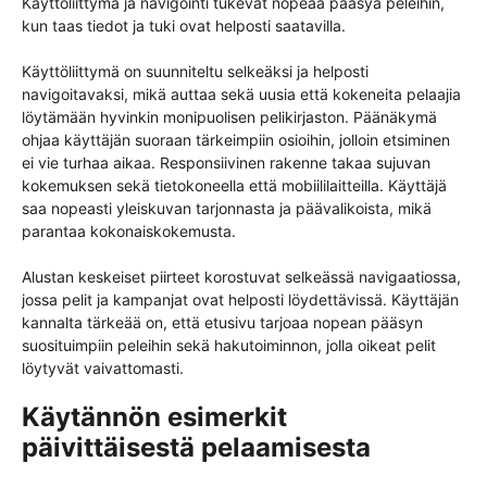
Käyttöliittymä ja navigointi tukevat nopeaa pääsyä peleihin,
kun taas tiedot ja tuki ovat helposti saatavilla.
Käyttöliittymä on suunniteltu selkeäksi ja helposti
navigoitavaksi, mikä auttaa sekä uusia että kokeneita pelaajia
löytämään hyvinkin monipuolisen pelikirjaston. Päänäkymä
ohjaa käyttäjän suoraan tärkeimpiin osioihin, jolloin etsiminen
ei vie turhaa aikaa. Responsiivinen rakenne takaa sujuvan
kokemuksen sekä tietokoneella että mobiililaitteilla. Käyttäjä
saa nopeasti yleiskuvan tarjonnasta ja päävalikoista, mikä
parantaa kokonaiskokemusta.
Alustan keskeiset piirteet korostuvat selkeässä navigaatiossa,
jossa pelit ja kampanjat ovat helposti löydettävissä. Käyttäjän
kannalta tärkeää on, että etusivu tarjoaa nopean pääsyn
suosituimpiin peleihin sekä hakutoiminnon, jolla oikeat pelit
löytyvät vaivattomasti.
Käytännön esimerkit
päivittäisestä pelaamisesta