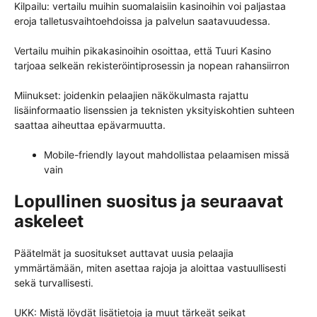
Kilpailu: vertailu muihin suomalaisiin kasinoihin voi paljastaa
eroja talletusvaihtoehdoissa ja palvelun saatavuudessa.
Vertailu muihin pikakasinoihin osoittaa, että Tuuri Kasino
tarjoaa selkeän rekisteröintiprosessin ja nopean rahansiirron
Miinukset: joidenkin pelaajien näkökulmasta rajattu
lisäinformaatio lisenssien ja teknisten yksityiskohtien suhteen
saattaa aiheuttaa epävarmuutta.
Mobile-friendly layout mahdollistaa pelaamisen missä
vain
Lopullinen suositus ja seuraavat
askeleet
Päätelmät ja suositukset auttavat uusia pelaajia
ymmärtämään, miten asettaa rajoja ja aloittaa vastuullisesti
sekä turvallisesti.
UKK: Mistä löydät lisätietoja ja muut tärkeät seikat