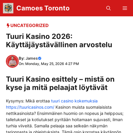
Skip
Camoes Toronto
Me
to
content
UNCATEGORIZED
Tuuri Kasino 2026:
Käyttäjäystävällinen arvostelu
By:
James
On: Monday, May 25, 2026 4:27 PM
Tuuri Kasino esittely – mistä on
kyse ja mitä pelaajat löytävät
Kysymys: Mikä erottaa
tuuri casino kokemuksia
https://tuuricasinos.com/
Kasinon muista suomalaisista
nettikasinoista? Ensimmäinen huomio on nopeus ja helppous;
talletukset ja kotiutukset pyritään hoitamaan sujuvasti, ilman
turhia viiveitä. Samalla pelaaja saa selkeän näkymän
tarjonnasta ja ohjeistuksista. Tämä osio korostaa käytännön