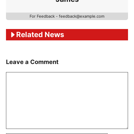
For Feedback - feedback@example.com
Related News
Leave a Comment
Comment