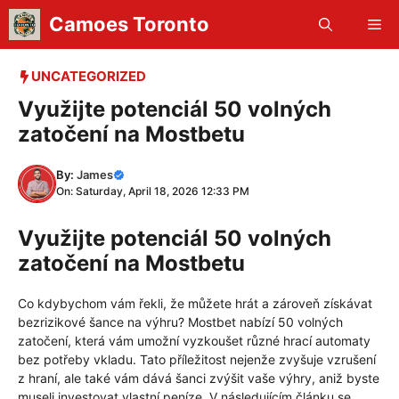
Skip
Camoes Toronto
Me
to
content
UNCATEGORIZED
Využijte potenciál 50 volných
zatočení na Mostbetu
By:
James
On: Saturday, April 18, 2026 12:33 PM
Využijte potenciál 50 volných
zatočení na Mostbetu
Co kdybychom vám řekli, že můžete hrát a zároveň získávat
bezrizikové šance na výhru? Mostbet nabízí 50 volných
zatočení, která vám umožní vyzkoušet různé hrací automaty
bez potřeby vkladu. Tato příležitost nejenže zvyšuje vzrušení
z hraní, ale také vám dává šanci zvýšit vaše výhry, aniž byste
museli investovat vlastní peníze. V následujícím článku se