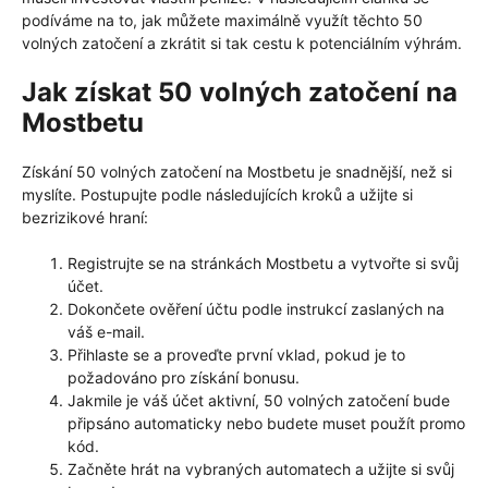
podíváme na to, jak můžete maximálně využít těchto 50
volných zatočení a zkrátit si tak cestu k potenciálním výhrám.
Jak získat 50 volných zatočení na
Mostbetu
Získání 50 volných zatočení na Mostbetu je snadnější, než si
myslíte. Postupujte podle následujících kroků a užijte si
bezrizikové hraní:
Registrujte se na stránkách Mostbetu a vytvořte si svůj
účet.
Dokončete ověření účtu podle instrukcí zaslaných na
váš e-mail.
Přihlaste se a proveďte první vklad, pokud je to
požadováno pro získání bonusu.
Jakmile je váš účet aktivní, 50 volných zatočení bude
připsáno automaticky nebo budete muset použít promo
kód.
Začněte hrát na vybraných automatech a užijte si svůj