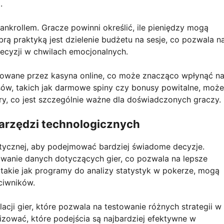
.
nkrollem. Gracze powinni określić, ile pieniędzy mogą
rą praktyką jest dzielenie budżetu na sesje, co pozwala n
ecyzji w chwilach emocjonalnych.
rowane przez kasyna online, co może znacząco wpłynąć n
sów, takich jak darmowe spiny czy bonusy powitalne, może
y, co jest szczególnie ważne dla doświadczonych graczy.
narzędzi technologicznych
stycznej, aby podejmować bardziej świadome decyzje.
zowanie danych dotyczących gier, co pozwala na lepsze
 takie jak programy do analizy statystyk w pokerze, mogą
ciwników.
i gier, które pozwala na testowanie różnych strategii w
zować, które podejścia są najbardziej efektywne w