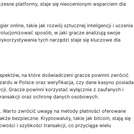
czesne platformy, staje się nieocenionym wsparciem dla
r online, takie jak rozwój sztucznej inteligencji i uczenia
lucjonizować sposób, w jaki gracze analizują swoje
wykorzystywania tych narzędzi staje się kluczowe dla
aspektów, na które doświadczeni gracze powinni zwrócić
zardu w Polsce oraz weryfikacja, czy dane kasyno posiada
ycji. Gracze powinni korzystać wyłącznie z zaufanych i
transakcji oraz ochronę danych osobowych.
e. Warto zwrócić uwagę na metody płatności oferowane
akże bezpieczne. Kryptowaluty, takie jak bitcoin, stają się
ości i szybkości transakcji, co przyciąga wielu