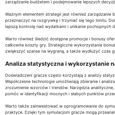
zarządzanie budżetem i podejmowanie lepszych decyzji
Ważnym elementem strategii jest również zarządzanie ba
przeznaczyć na rozgrywkę i trzymać się tego limitu. Dob
lepszą kontrolę nad wydatkami i unikanie pochopnych d
Warto również śledzić dostępne promocje i bonusy ofe
całkowite koszty gry. Strategiczne wykorzystanie bonu
zwiększyć szanse na wygraną, a także wydłużyć czas gr
Analiza statystyczna i wykorzystanie 
Doświadczeni gracze często korzystają z analizy staty
Współczesne technologie umożliwiają zbieranie i anali
zrozumienie wzorców i trendów. Narzędzia analityczne,
pomóc w identyfikacji mocnych i słabych punktów prze
Warto także zainwestować w oprogramowanie do symulacj
praktyce. Dzięki tym symulacjom gracze mogą przeanali