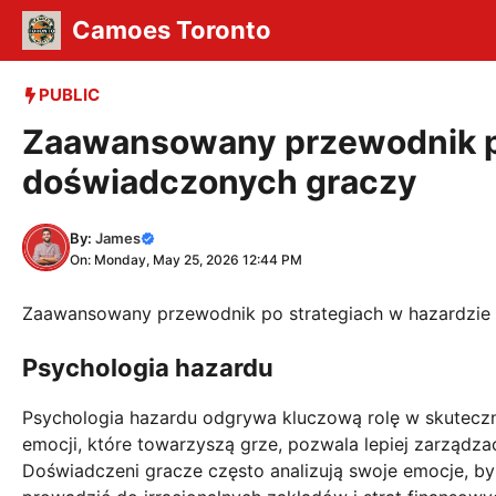
Skip
Camoes Toronto
to
content
PUBLIC
Zaawansowany przewodnik po
doświadczonych graczy
By:
James
On: Monday, May 25, 2026 12:44 PM
Zaawansowany przewodnik po strategiach w hazardzie
Psychologia hazardu
Psychologia hazardu odgrywa kluczową rolę w skuteczn
emocji, które towarzyszą grze, pozwala lepiej zarządz
Doświadczeni gracze często analizują swoje emocje, by un