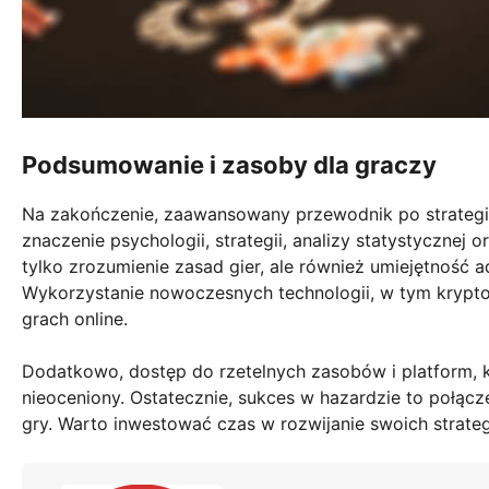
Podsumowanie i zasoby dla graczy
Na zakończenie, zaawansowany przewodnik po strateg
znaczenie psychologii, strategii, analizy statystycznej
tylko zrozumienie zasad gier, ale również umiejętność 
Wykorzystanie nowoczesnych technologii, w tym krypt
grach online.
Dodatkowo, dostęp do rzetelnych zasobów i platform, kt
nieoceniony. Ostatecznie, sukces w hazardzie to połącz
gry. Warto inwestować czas w rozwijanie swoich strate