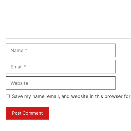
Name
Email
Website
Save my name, email, and website in this browser for