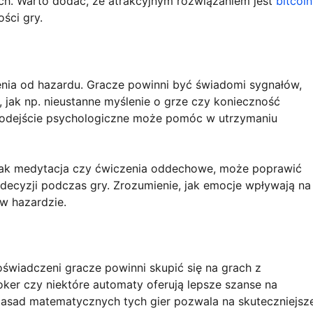
ych. Warto dodać, że atrakcyjnym rozwiązaniem jest
bitcoin
ści gry.
nia od hazardu. Gracze powinni być świadomi sygnałów,
ak np. nieustanne myślenie o grze czy konieczność
podejście psychologiczne może pomóc w utrzymaniu
 jak medytacja czy ćwiczenia oddechowe, może poprawić
decyzji podczas gry. Zrozumienie, jak emocje wpływają na
w hazardzie.
oświadczeni gracze powinni skupić się na grach z
oker czy niektóre automaty oferują lepsze szanse na
asad matematycznych tych gier pozwala na skuteczniejsz