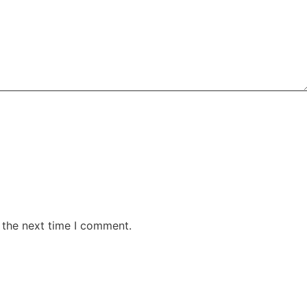
 the next time I comment.