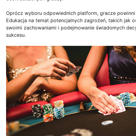
Oprócz wyboru odpowiednich platform, gracze powinni
Edukacja na temat potencjalnych zagrożeń, takich jak 
swoimi zachowaniami i podejmowanie świadomych decyz
sukcesu.