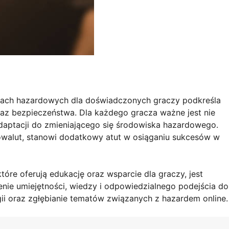
iach hazardowych dla doświadczonych graczy podkreśla
 oraz bezpieczeństwa. Dla każdego gracza ważne jest nie
adaptacji do zmieniającego się środowiska hazardowego.
owalut, stanowi dodatkowy atut w osiąganiu sukcesów w
óre oferują edukację oraz wsparcie dla graczy, jest
enie umiejętności, wiedzy i odpowiedzialnego podejścia do
gii oraz zgłębianie tematów związanych z hazardem online.