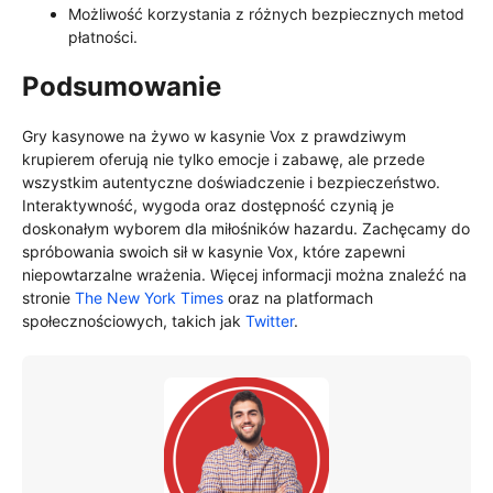
Możliwość korzystania z różnych bezpiecznych metod
płatności.
Podsumowanie
Gry kasynowe na żywo w kasynie Vox z prawdziwym
krupierem oferują nie tylko emocje i zabawę, ale przede
wszystkim autentyczne doświadczenie i bezpieczeństwo.
Interaktywność, wygoda oraz dostępność czynią je
doskonałym wyborem dla miłośników hazardu. Zachęcamy do
spróbowania swoich sił w kasynie Vox, które zapewni
niepowtarzalne wrażenia. Więcej informacji można znaleźć na
stronie
The New York Times
oraz na platformach
społecznościowych, takich jak
Twitter
.