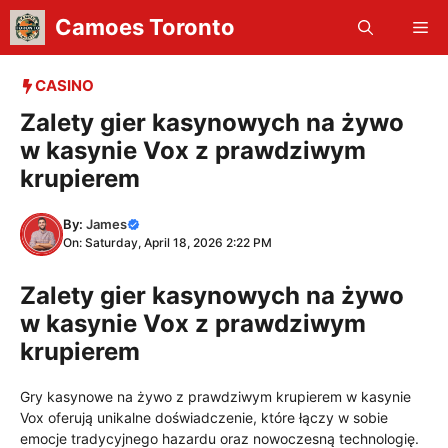
Skip
Camoes Toronto
Me
to
content
CASINO
Zalety gier kasynowych na żywo
w kasynie Vox z prawdziwym
krupierem
By:
James
On: Saturday, April 18, 2026 2:22 PM
Zalety gier kasynowych na żywo
w kasynie Vox z prawdziwym
krupierem
Gry kasynowe na żywo z prawdziwym krupierem w kasynie
Vox oferują unikalne doświadczenie, które łączy w sobie
emocje tradycyjnego hazardu oraz nowoczesną technologię.