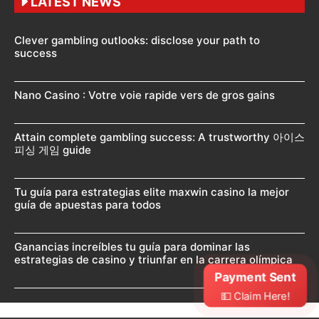
LATEST NEWS
Clever gambling outlooks: disclose your path to
success
Nano Casino : Votre voie rapide vers de gros gains
Attain complete gambling success: A trustworthy 아이스
피싱 게임 guide
Tu guía para estrategias elite maxwin casino la mejor
guía de apuestas para todos
Ganancias increíbles tu guía para dominar las
estrategias de casino y triunfar en la carrera olímpica
Payment Sent
💵 Claim Here!