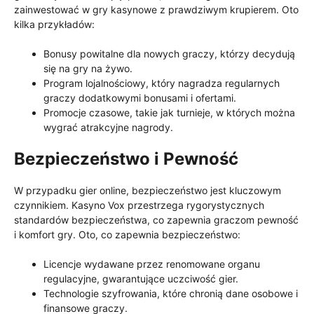
zainwestować w gry kasynowe z prawdziwym krupierem. Oto
kilka przykładów:
Bonusy powitalne dla nowych graczy, którzy decydują
się na gry na żywo.
Program lojalnościowy, który nagradza regularnych
graczy dodatkowymi bonusami i ofertami.
Promocje czasowe, takie jak turnieje, w których można
wygrać atrakcyjne nagrody.
Bezpieczeństwo i Pewność
W przypadku gier online, bezpieczeństwo jest kluczowym
czynnikiem. Kasyno Vox przestrzega rygorystycznych
standardów bezpieczeństwa, co zapewnia graczom pewność
i komfort gry. Oto, co zapewnia bezpieczeństwo:
Licencje wydawane przez renomowane organu
regulacyjne, gwarantujące uczciwość gier.
Technologie szyfrowania, które chronią dane osobowe i
finansowe graczy.