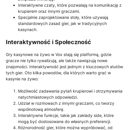
Interaktywne czaty, które pozwalają na komunikację z
krupierem oraz innymi graczami.
Specjalnie zaprojektowane stoły, które używają
standardowych zasad gier, jak w tradycyjnych
kasynach.
Interaktywność i Społeczność
Gry kasynowe na żywo w Vox stają się platformą, gdzie
gracze nie tylko rywalizują, ale także nawiązują nowe
znajomości. Interaktywność jest jednym z kluczowych atutów
tych gier. Oto kilka powodów, dla których warto grać w
kasynie na żywo:
Możliwość zadawania pytań krupierowi i otrzymywania
natychmiastowych odpowiedzi.
Udział w rozmowach z innymi graczami, co tworzy
wspólnotową atmosferę.
Interaktywne funkcje, takie jak zakłady side, które
mogą być dostosowane do własnych preferencji.
Różnorodność gier, które można wypróbować, od