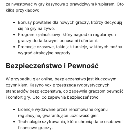
zainwestować w gry kasynowe z prawdziwym krupierem. Oto
kilka przykładów:
Bonusy powitalne dla nowych graczy, którzy decydują
się na gry na żywo.
Program lojalnościowy, który nagradza regularnych
graczy dodatkowymi bonusami i ofertami.
Promocje czasowe, takie jak turnieje, w których można
wygrać atrakcyjne nagrody.
Bezpieczeństwo i Pewność
W przypadku gier online, bezpieczeństwo jest kluczowym
czynnikiem. Kasyno Vox przestrzega rygorystycznych
standardów bezpieczeństwa, co zapewnia graczom pewność
i komfort gry. Oto, co zapewnia bezpieczeństwo:
Licencje wydawane przez renomowane organu
regulacyjne, gwarantujące uczciwość gier.
Technologie szyfrowania, które chronią dane osobowe i
finansowe graczy.